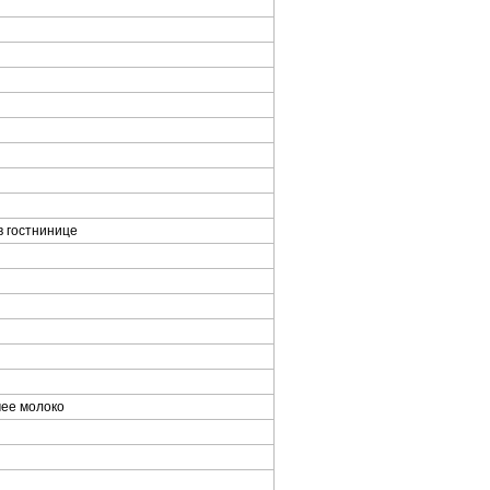
в гостнинице
чее молоко