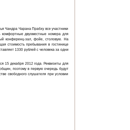
нья Чандра Чарана Прабху все участники
нь комфортные двухместные номера для
ый конференц-зал, фойе, столовую. На
бщая стоимость пребывания в гостинице
тавляет 1330 рублей с человека за одни
ся 15 декабря 2012 года. Реквизиты для
общин, поэтому в первую очередь будут
стве свободного слушателя при условии