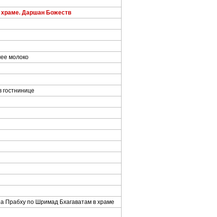
 храме. Даршан Божеств
чее молоко
в гостнинице
а Прабху по Шримад Бхагаватам в храме