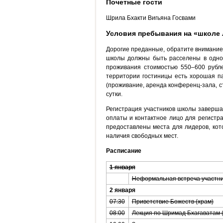
Почетные гости
Шрила Бхакти Вигьяна Госвами
Условия пребывания на «школе
Дорогие преданные, обратите внимание:
школы должны быть расселены в одном
проживания стоимостью 550–600 рубле
территории гостиницы есть хорошая па
(проживание, аренда конференц-зала, с
сутки.
Регистрация участников школы завершае
оплаты и контактное лицо для регистр
предоставлены места для лидеров, кот
наличия свободных мест.
Расписание
1 января
Неформальная встреча участник
2 января
07:30
Приветствие Божеств (храм)
08:00
Лекция по Шримад Бхагаватам 