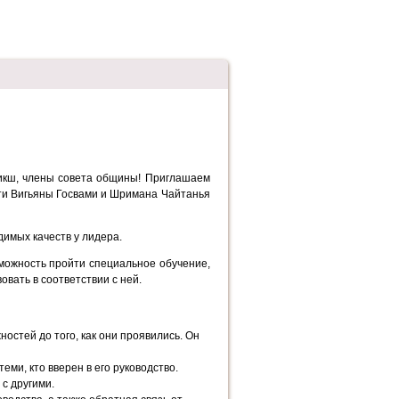
рикш, члены совета общины! Приглашаем
ти Вигьяны Госвами и Шримана Чайтанья
имых качеств у лидера.
можность пройти специальное обучение,
вать в соответствии с ней.
остей до того, как они проявились. Он
еми, кто вверен в его руководство.
с другими.