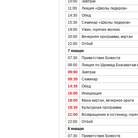
10:00
Завтрак
11:00
Лекция «Школы лидеров»
14:30
Обед
15:30
Семинар «Школы лидеров»
19:00
Ужин, горячее молоко
20:00
Вечерняя программа, киртан
22:00
Отбой
7 января
07:30
Приветствие Божеств
08:00
Лекция по Шримад Бхагаватам 
09:00
Завтрак
09:30
Семинар
14:30
Обед
16:00
Инициация
18:00
Маха-киртан, вечернее арати
19:30
Культурная программа
21:00
Возвращение в гостиницу, горя
22:00
Отбой
8 января
07:30
Приветствие Божеств