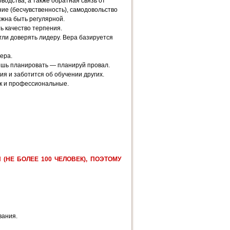
водства, а также обратная связь от
ние (бесчувственность), самодовольство
лжна быть регулярной.
ь качество терпения.
гли доверять лидеру. Вера базируется
ера.
ешь планировать — планируй провал.
ия и заботится об обучении других.
ак и профессиональные.
НЕ БОЛЕЕ 100 ЧЕЛОВЕК), ПОЭТОМУ
вания.