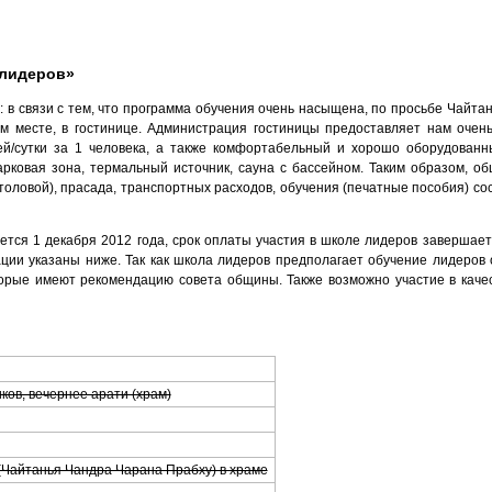
 лидеров»
 в связи с тем, что программа обучения очень насыщена, по просьбе Чайта
 месте, в гостинице. Администрация гостиницы предоставляет нам оче
й/сутки за 1 человека, а также комфортабельный и хорошо оборудованн
рковая зона, термальный источник, сауна с бассейном. Таким образом, о
толовой), прасада, транспортных расходов, обучения (печатные пособия) сос
тся 1 декабря 2012 года, срок оплаты участия в школе лидеров завершает
ации указаны ниже. Так как школа лидеров предполагает обучение лидеров 
орые имеют рекомендацию совета общины. Также возможно участие в каче
ов, вечернее арати (храм)
(Чайтанья Чандра Чарана Прабху) в храме