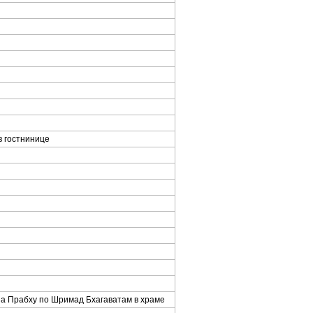
в гостнинице
а Прабху по Шримад Бхагаватам в храме