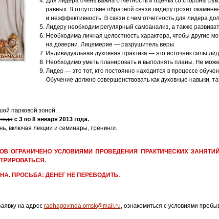
Для лидера очень важна отчетность и оценка со стороны руко
равных. В отсутствие обратной связи лидеру грозит окамене
и неэффективность. В связи с чем отчетность для лидера до
Лидеру необходим регулярный самоанализ, а также развиват
Необходима личная целостность характера, чтобы другие мо
на доверии. Лицемерие — разрушитель веры.
Индивидуальная духовная практика — это источник силы лид
Необходимо уметь планировать и выполнять планы. Не мож
Лидер — это тот, кто постоянно находится в процессе обучен
Обучение должно совершенствовать как духовные навыки, т
шой парковой зоной.
 года
с 3 по 8 января 2013 года.
нь, включая лекции и семинары, тренинги.
ОВ ОГРАНИЧЕНО УСЛОВИЯМИ ПРОВЕДЕНИЯ ПРАКТИЧЕСКИХ ЗАНЯТИЙ (
ТРИРОВАТЬСЯ.
А. ПРОСЬБА: ДЕНЕГ НЕ ПЕРЕВОДИТЬ.
заявку на адрес
radhagovinda.omsk@mail.ru
, ознакомиться с условиями пребы