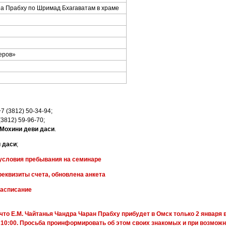
а Прабху по Шримад Бхагаватам в храме
еров»
+7 (3812) 50-34-94;
 (3812) 59-96-70;
Мохини деви даси
.
 даси
;
 условия пребывания на семинаре
реквизиты счета, обновлена анкета
расписание
что Е.М. Чайтанья Чандра Чаран Прабху прибудет в Омск только 2 января 
 10:00
. Просьба проинформировать об этом своих знакомых и при возможн