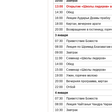
10:00
Завтрак
13:00
Открытие «Школы лидеров» в
14:30
Обед
16:00
Лекции Аударьи Дхамы прабху
18:00
Киртан, вечернее арати
20:00
Возвращение в гостиницу, горя
3 января
07:30
Приветствие Божеств
08:00
Лекция по Шримад Бхагаватам 
09:00
Завтрак
11:00
Семинар «Школы лидеров»
14:00
Обед
15:00
Семинар «Школы лидеров»
19:00
Ужин, горячее молоко
20:00
Вечерняя программа, киртан
22:00
Отбой
4 января
07:30
Приветствие Божеств
08:00
Лекция Чайтанья Чандра Чаран
10:30
Завтрак