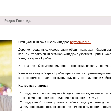
Радха-Говинда
Официальный сайт Школы Лидеров
http://omlider.ru/
Дорогие преданные, лидеры-слуги общин, нама-хатт, бхакти-в
вас на интерактивный семинар «Лидер» с участием Шрилы Бхак
Чандра Чарана Прабху.
Интерактивный семинар «Лидер» — это школа развития необход
Чайтанья Чандра Чаран Прабху предоставляет уникальную воз
которое поможет нам понять природу истинного лидера и действо
Качества лидера:
Лидер — это провидец, он обладает тонким видением возможн
способен донести свое видение и вдохновить других.
Лидеру необходимо проявлять заботу, защиту и руководство т
Видение становится неэффективным, если им не поделиться 