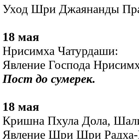
Уход Шри Джаянанды Пра
18 мая
Нрисимха Чатурдаши:
Явление Господа Нрисимх
Пост до сумерек.
18 мая
Кришна Пхула Дола, Шали
Явление Шри Шри Радха-