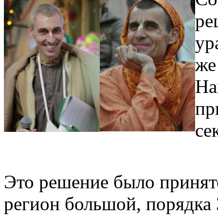
ре
ур
же
На
пр
се
Это решение было принято
регион большой, порядка