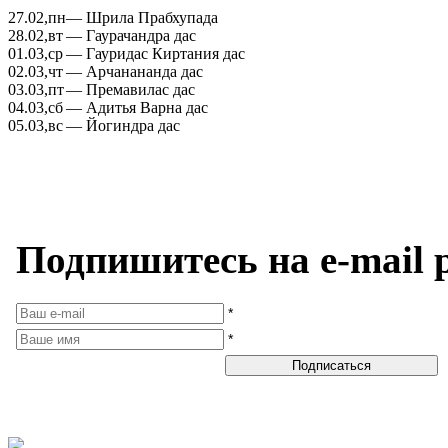
27.02,
пн
— Шрила Прабхупада
28.02,
вт
— Гаурачандра дас
01.03,
ср
— Гауридас Киртания дас
02.03,
чт
— Арчанананда дас
03.03,
пт
— Премавилас дас
04.03,
сб
— Адитья Варна дас
05.03,
вс
— Йогиндра дас
Подпишитесь на e-mail 
*
*
Подписаться