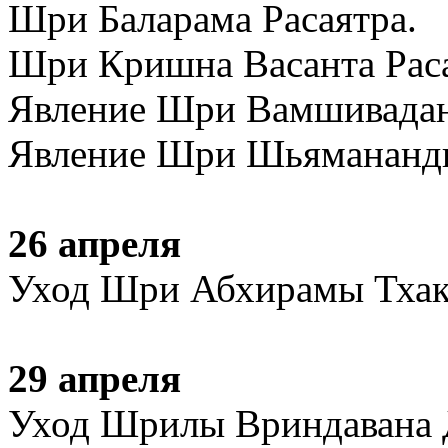
Шри Баларама Расаятра.
Шри Кришна Васанта Рас
Явление Шри Вамшивадан
Явление Шри Шьямананды
26 апреля
Уход Шри Абхирамы Тхак
29 апреля
Уход Шрилы Вриндавана Д