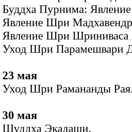
Буддха Пурнима: Явление
Явление Шри Мадхавендр
Явление Шри Шриниваса 
Уход Шри Парамешвари Д
23 мая
Уход Шри Рамананды Рая
30 мая
Шуддха Экадаши.